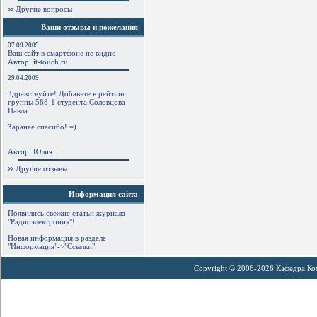
Другие вопросы
Ваши отзывы и пожелания
07.09.2009
Ваш сайт в смартфоне не видно
Автор: it-touch.ru
29.04.2009
Здравствуйте! Добавьте в рейтинг
группы 588-1 студента Соловцова
Павла.
Заранее спасибо! =)
Автор: Юлия
Другие отзывы
Информация сайта
Появились свежие статьи журнала
"Радиоэлектроник"!
Новая информация в разделе
"Информация"->"Ссылки".
Copyright © 2006-2026 Кафедра К