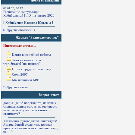
Доска объявлений
09.01.20, 10:12
Расписание консультаций
Хабибулиной Н.Ю. на январь 2020
[ Хабибулина Надежда Юрьевна ]
Другие объявления
Журнал "Радиоэлектроник"
Интересные статьи ...
Центр внеучебной работы
Лето на колёсах или
work&travel "по-нашему"
Готов к труду и олимпиаде
Сочи 2007
Мы начинаем КВН
Другие статьи
Вопрос-ответ
добрый день! подскажите, на ваших
специализациях есть ли возможность
вечернего обучения? и какова
стоимость?
Уважаемые руководители института!
Я мама Вашей студентки, которая
приехала специально в Ваш институт,
на ... ?