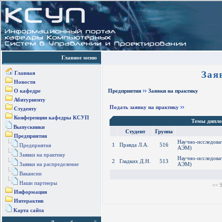
Главное меню
Зая
Главная
Новости
О кафедре
Предприятия
Заявки на практику
Абитуриенту
Подать заявку на практику
Студенту
Конференции кафедры КСУП
Темы дипло
Выпускники
Студент
Группа
Предприятия
Научно-исследова
1
Правда Л.А.
516
Предприятия
АЭМ)
Заявки на практику
Научно-исследова
2
Гладких Д.Н.
513
Заявки на распределение
АЭМ)
Вакансии
Наши партнеры
<< S
Информация
Интерактив
Карта сайта