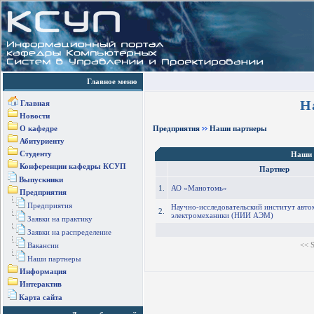
Главное меню
Н
Главная
Новости
О кафедре
Предприятия
Наши партнеры
Абитуриенту
Студенту
Наши 
Конференции кафедры КСУП
Партнер
Выпускники
1.
АО «Манотомь»
Предприятия
Предприятия
Научно-исследовательский институт авто
2.
электромеханики (НИИ АЭМ)
Заявки на практику
Заявки на распределение
<< S
Вакансии
Наши партнеры
Информация
Интерактив
Карта сайта