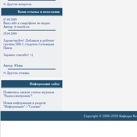
Другие вопросы
Ваши отзывы и пожелания
07.09.2009
Ваш сайт в смартфоне не видно
Автор: it-touch.ru
29.04.2009
Здравствуйте! Добавьте в рейтинг
группы 588-1 студента Соловцова
Павла.
Заранее спасибо! =)
Автор: Юлия
Другие отзывы
Информация сайта
Появились свежие статьи журнала
"Радиоэлектроник"!
Новая информация в разделе
"Информация"->"Ссылки".
Copyright © 2006-2026 Кафедра К