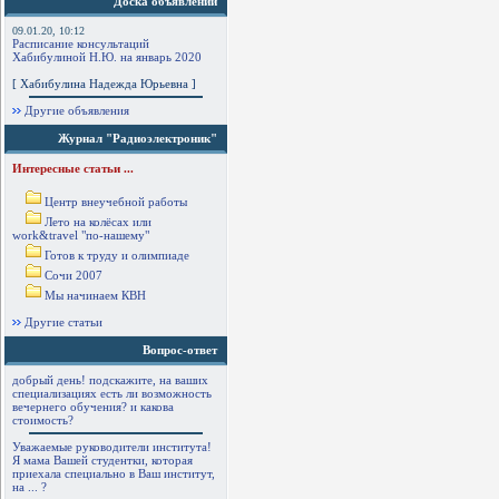
Доска объявлений
09.01.20, 10:12
Расписание консультаций
Хабибулиной Н.Ю. на январь 2020
[ Хабибулина Надежда Юрьевна ]
Другие объявления
Журнал "Радиоэлектроник"
Интересные статьи ...
Центр внеучебной работы
Лето на колёсах или
work&travel "по-нашему"
Готов к труду и олимпиаде
Сочи 2007
Мы начинаем КВН
Другие статьи
Вопрос-ответ
добрый день! подскажите, на ваших
специализациях есть ли возможность
вечернего обучения? и какова
стоимость?
Уважаемые руководители института!
Я мама Вашей студентки, которая
приехала специально в Ваш институт,
на ... ?