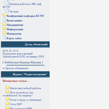
Правила работы в ЛВС каф.
КСУП
Лучшие
Конференции кафедры КСУП
Выпускники
Предприятия
Информация
Интерактив
Карта сайта
Доска объявлений
09.01.20, 10:12
Расписание консультаций
Хабибулиной Н.Ю. на январь 2020
[ Хабибулина Надежда Юрьевна ]
Другие объявления
Журнал "Радиоэлектроник"
Интересные статьи ...
Центр внеучебной работы
Лето на колёсах или
work&travel "по-нашему"
Готов к труду и олимпиаде
Сочи 2007
Мы начинаем КВН