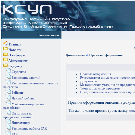
Главное меню
Главная
Новости
О кафедре
Дипломнику
Правила оформления
Абитуриенту
Студенту
Студенты
Правила оформления
Расписание занятий
Руководители дипломного проектиро
Документы
Расписание экзаменов и зачетов
Методические указания по преддипл
на сессию
Темы дипломных проектов
Предоставление тем дипломных прое
Рейтинг
Лучший рейтинг
Правила оформления описаны в докум
Учебно-методические
разработки
Так же полезно просмотреть папку
Док
Олимпиада по
программированию
Дипломнику
Расписание работы ГАК
ГАК