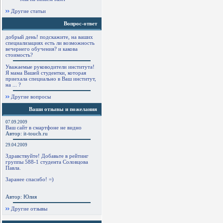
Другие статьи
Вопрос-ответ
добрый день! подскажите, на ваших
специализациях есть ли возможность
вечернего обучения? и какова
стоимость?
Уважаемые руководители института!
Я мама Вашей студентки, которая
приехала специально в Ваш институт,
на ... ?
Другие вопросы
Ваши отзывы и пожелания
07.09.2009
Ваш сайт в смартфоне не видно
Автор: it-touch.ru
29.04.2009
Здравствуйте! Добавьте в рейтинг
группы 588-1 студента Соловцова
Павла.
Заранее спасибо! =)
Автор: Юлия
Другие отзывы