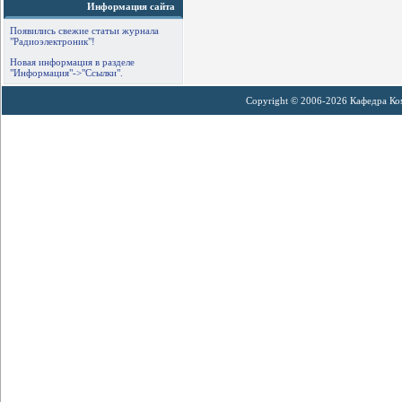
Информация сайта
Появились свежие статьи журнала
"Радиоэлектроник"!
Новая информация в разделе
"Информация"->"Ссылки".
Copyright © 2006-2026 Кафедра К