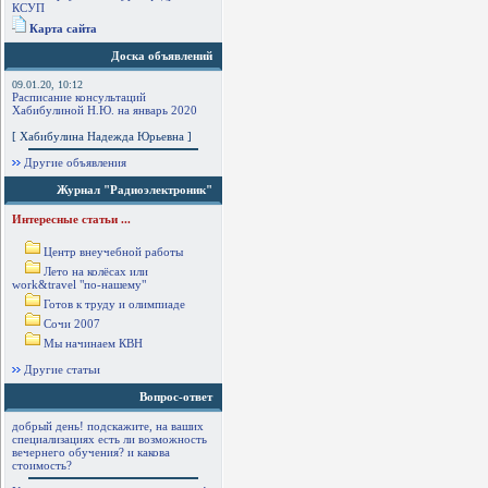
КСУП
Карта сайта
Доска объявлений
09.01.20, 10:12
Расписание консультаций
Хабибулиной Н.Ю. на январь 2020
[ Хабибулина Надежда Юрьевна ]
Другие объявления
Журнал "Радиоэлектроник"
Интересные статьи ...
Центр внеучебной работы
Лето на колёсах или
work&travel "по-нашему"
Готов к труду и олимпиаде
Сочи 2007
Мы начинаем КВН
Другие статьи
Вопрос-ответ
добрый день! подскажите, на ваших
специализациях есть ли возможность
вечернего обучения? и какова
стоимость?