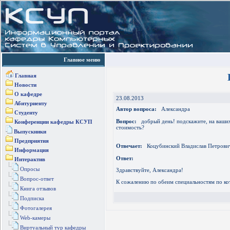
Главное меню
Главная
Новости
О кафедре
23.08.2013
Абитуриенту
Автор вопроса:
Александра
Студенту
Вопрос:
добрый день! подскажите, на ваших 
Конференции кафедры КСУП
стоимость?
Выпускники
Предприятия
Отвечает:
Коцубинский Владислав Петрови
Информация
Ответ:
Интерактив
Опросы
Здравствуйте, Александра!
Вопрос-ответ
К сожалению по обеим специальностям по ко
Книга отзывов
Подписка
Фотогалерея
Web-камеры
Виртуальный тур кафедры