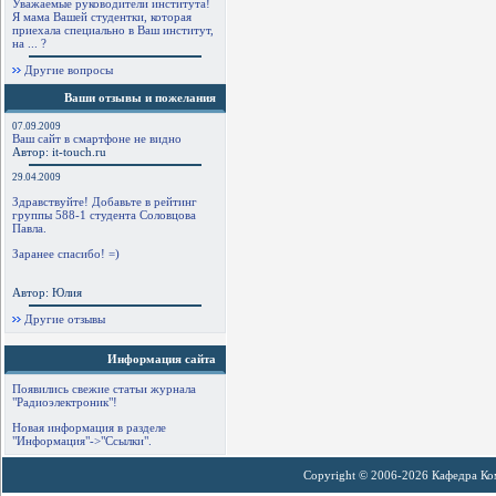
Уважаемые руководители института!
Я мама Вашей студентки, которая
приехала специально в Ваш институт,
на ... ?
Другие вопросы
Ваши отзывы и пожелания
07.09.2009
Ваш сайт в смартфоне не видно
Автор: it-touch.ru
29.04.2009
Здравствуйте! Добавьте в рейтинг
группы 588-1 студента Соловцова
Павла.
Заранее спасибо! =)
Автор: Юлия
Другие отзывы
Информация сайта
Появились свежие статьи журнала
"Радиоэлектроник"!
Новая информация в разделе
"Информация"->"Ссылки".
Copyright © 2006-2026 Кафедра К