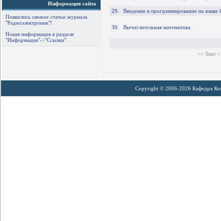
Информация сайта
29.
Введение в программирование на языке
Появились свежие статьи журнала
"Радиоэлектроник"!
30.
Вычислительная математика
Новая информация в разделе
"Информация"->"Ссылки".
<< Start
<
Copyright © 2006-2026 Кафедра К