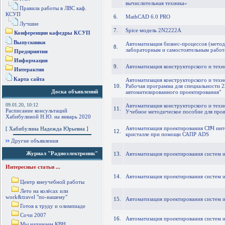
вычислительная техника»
Правила работы в ЛВС каф.
КСУП
6.
MathCAD 6.0 PRO
Лучшие
7.
Spice модель 2N2222A
Конференции кафедры КСУП
Выпускники
Автоматизация бизнес-процессов (метод
8.
лабораторным и самостоятельным работ
Предприятия
Информация
9.
Автоматизация конструкторского и техн
Интерактив
Карта сайта
Автоматизация конструкторского и техн
10.
Рабочая программа для специальности 
Доска объявлений
автоматизированного проектирования"
09.01.20, 10:12
Автоматизация конструкторского и техн
11.
Расписание консультаций
Учебное методическое пособие для про
Хабибулиной Н.Ю. на январь 2020
Автоматизация проектирования СВЧ инт
[ Хабибулина Надежда Юрьевна ]
12.
кристалле при помощи САПР ADS
Другие объявления
Журнал "Радиоэлектроник"
13.
Автоматизация проектирования систем и
Интересные статьи ...
14.
Автоматизация проектирования систем и
Центр внеучебной работы
Лето на колёсах или
work&travel "по-нашему"
15.
Автоматизация проектирования систем и
Готов к труду и олимпиаде
Сочи 2007
16.
Автоматизация проектирования систем и 
Мы начинаем КВН