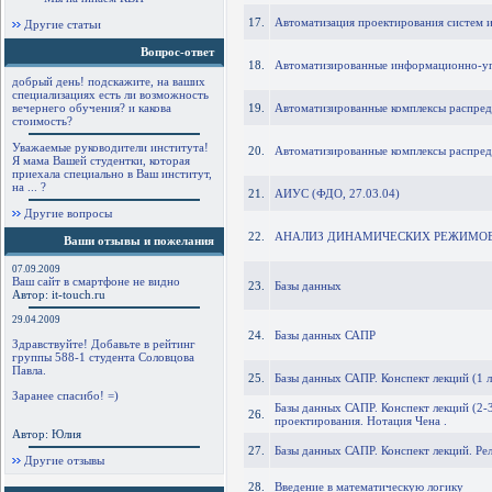
17.
Автоматизация проектирования систем и 
Другие статьи
Вопрос-ответ
18.
Автоматизированные информационно-у
добрый день! подскажите, на ваших
специализациях есть ли возможность
вечернего обучения? и какова
19.
Автоматизированные комплексы распред
стоимость?
Уважаемые руководители института!
20.
Автоматизированные комплексы распред
Я мама Вашей студентки, которая
приехала специально в Ваш институт,
на ... ?
21.
АИУС (ФДО, 27.03.04)
Другие вопросы
22.
АНАЛИЗ ДИНАМИЧЕСКИХ РЕЖИМОВ
Ваши отзывы и пожелания
07.09.2009
Ваш сайт в смартфоне не видно
23.
Базы данных
Автор: it-touch.ru
29.04.2009
24.
Базы данных САПР
Здравствуйте! Добавьте в рейтинг
группы 588-1 студента Соловцова
Павла.
25.
Базы данных САПР. Конспект лекций (1 л
Заранее спасибо! =)
Базы данных САПР. Конспект лекций (2-3
26.
проектирования. Нотация Чена .
Автор: Юлия
27.
Базы данных САПР. Конспект лекций. Ре
Другие отзывы
28.
Введение в математическую логику