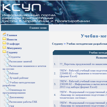
Главное меню
Учебно-ме
Главная
Новости
О кафедре
Студенту
Учебно-методические разработки
Абитуриенту
Студенту
Учебно-методи
Студенты
Названи
Расписание занятий
1.
!!!_Перечень предложений по вакансиям
Расписание экзаменов и зачетов
на сессию
!NEW - Рабочий учебный план подготов
Рейтинг
2.
220400.62 – «Управление в технических
(формат Excel)
Лучший рейтинг
!NEW - Рабочий учебный план подготов
Учебно-методические
3.
230100.62 – Информатика и вычислител
разработки
2013 год набора (формат Excel)
Олимпиада по
!NEW - Федеральный государственный о
программированию
4.
«Бакалавр по направлению подготовки 2
Дипломнику
технических системах»
Расписание работы ГАК
!NEW - Федеральный государственный о
5.
«Бакалавр по направлению подготовки 
ГАК