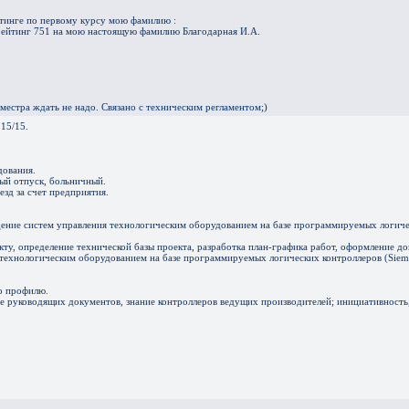
тинге по первому курсу мою фамилию :
 рейтинг 751 на мою настоящую фамилию Благодарная И.А.
местра ждать не надо. Связано с техническим регламентом;)
 15/15.
дования.
ый отпуск, больничный.
езд за счет предприятия.
дение систем управления технологическим оборудованием на базе программируемых логиче
ту, определение технической базы проекта, разработка план-графика работ, оформление д
технологическим оборудованием на базе программируемых логических контроллеров (Sieme
по профилю.
е руководящих документов, знание контроллеров ведущих производителей; инициативность,