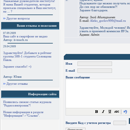
Уважаемые руководители института!
Подскажите где можно получить нову
Я мама Вашей студентки, которая
До сих пор не обновляли?!
приехала специально в Ваш институт,
Заранее благодарен.
на ... ?
Автор:
Злой Абитуриент
Другие вопросы
E-mail:
Aleks_gorlov999@mail.ru
Ваши отзывы и пожелания
Здравствуйте, Молодой человек! 
узнать в приемной коммисии ВУЗа.
07.09.2009
Админ:
Admin
Ваш сайт в смартфоне не видно
Автор: it-touch.ru
29.04.2009
Здравствуйте! Добавьте в рейтинг
группы 588-1 студента Соловцова
Павла.
Имя
Заранее спасибо! =)
E-mail
Автор: Юлия
Ваше сообщение
Другие отзывы
Информация сайта
Появились свежие статьи журнала
"Радиоэлектроник"!
Новая информация в разделе
"Информация"->"Ссылки".
Введите Код с учетом регистра