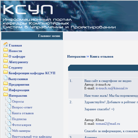
Главное меню
Главная
Новости
О кафедре
Интерактив
Книга отзывов
Абитуриенту
Студенту
Конференции кафедры КСУП
Выпускники
1.
Ваш сайт в смартфоне не видно
Предприятия
Автор:
it-touch.ru
E-mail:
it-touch.ru@kinozal.tv
Информация
Интерактив
Нам тоже жаль! Мы бы порекомендов
Опросы
2.
Здравствуйте! Добавьте в рейтинг 
Вопрос-ответ
Заранее спасибо! =)
Книга отзывов
Подписка
Автор:
Юлия
E-mail:
tomasi2@mail.ru
Фотогалерея
Web-камеры
Спасибо за информацию, к сожален
Виртуальный тур кафедры
3.
Админы.