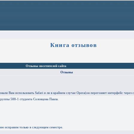
Книга отзывов
Отзывы посетителей сайта
Отзывы
али Вам использовать Safari и ли в крайнем случае Opera(он перегоняет интерфейс через с
группы 588-1 студента Соловцова Павла.
ию исправим только в следующем семестре.