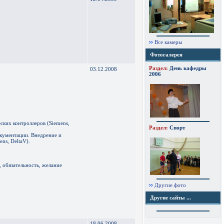
Все камеры
Фотогалерея
Раздел:
День кафедры
03.12.2008
2006
ских контроллеров (Siemens,
Раздел:
Спорт
окументации. Внедрение и
ns, DeltaV).
 обязательность, желание
Другие фото
Другие сайты ...
18.06.2008