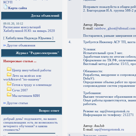
КСУП
Исправьте пожалуйста в общем рей
Карта сайта
2. Благородная И.А. группа 588-2
Доска объявлений
09.01.20, 10:12
Автор:
Ирина
Расписание консультаций
E-mail:
rainbow_ghost@sibmail.com
Хабибулиной Н.Ю. на январь 2020
Постараемся, раньше завершения се
[ Хабибулина Надежда Юрьевна ]
4.
Требуется Инженер АСУ ТП, вахта
Другие объявления
Условия:
Журнал "Радиоэлектроник"
Испытательный срок 3 мес.
Заработная плата по итогам собесе
Оформление по ТК РФ, оплачиваем
Интересные статьи ...
Вахтовый метод работы: 15/15, про
Центр внеучебной работы
Обязанности:
Разработка, внедрение и сопровож
Лето на колёсах или
DeltaV).
work&travel "по-нашему"
Определение объема работ по проек
Готов к труду и олимпиаде
сопровождение систем управления 
Сочи 2007
Требования:
Мы начинаем КВН
Высшее техническое образования 
Опыт работы приветствуется, знани
Другие статьи
работать.
Вопрос-ответ
Резюме на: sap@energotomsk.ru
Информация по телефону: 212271
добрый день! подскажите, на ваших
специализациях есть ли возможность
Автор:
AsuJob
вечернего обучения? и какова
E-mail:
sap@energotomsk.ru
стоимость?
5.
Здрасьте, админ.