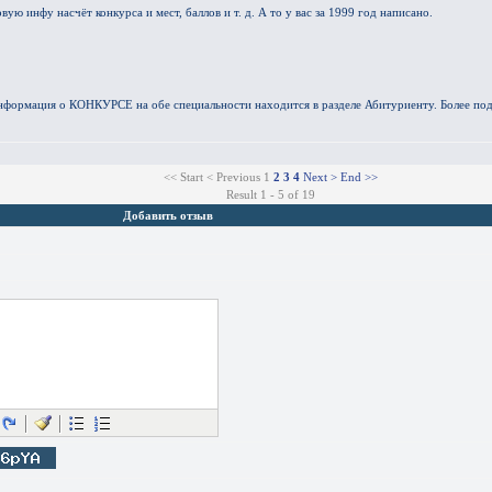
ю инфу насчёт конкурса и мест, баллов и т. д. А то у вас за 1999 год написано.
Информация о КОНКУРСЕ на обе специальности находится в разделе Абитуриенту. Более 
<< Start
< Previous
1
2
3
4
Next >
End >>
Result 1 - 5 of 19
Добавить отзыв