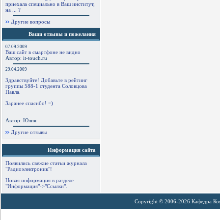
приехала специально в Ваш институт,
на ... ?
Другие вопросы
Ваши отзывы и пожелания
07.09.2009
Ваш сайт в смартфоне не видно
Автор: it-touch.ru
29.04.2009
Здравствуйте! Добавьте в рейтинг
группы 588-1 студента Соловцова
Павла.
Заранее спасибо! =)
Автор: Юлия
Другие отзывы
Информация сайта
Появились свежие статьи журнала
"Радиоэлектроник"!
Новая информация в разделе
"Информация"->"Ссылки".
Copyright © 2006-2026 Кафедра К