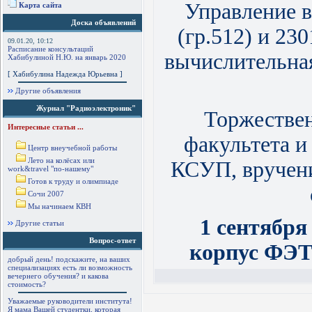
Управление в
Карта сайта
Доска объявлений
(гр.512) и 23
09.01.20, 10:12
Расписание консультаций
вычислительная
Хабибулиной Н.Ю. на январь 2020
[ Хабибулина Надежда Юрьевна ]
Другие объявления
Журнал "Радиоэлектроник"
Торжествен
Интересные статьи ...
факультета 
Центр внеучебной работы
Лето на колёсах или
КСУП, вручени
work&travel "по-нашему"
Готов к труду и олимпиаде
Сочи 2007
Мы начинаем КВН
1 сентября
Другие статьи
Вопрос-ответ
корпус ФЭТ 
добрый день! подскажите, на ваших
специализациях есть ли возможность
вечернего обучения? и какова
стоимость?
Уважаемые руководители института!
Я мама Вашей студентки, которая