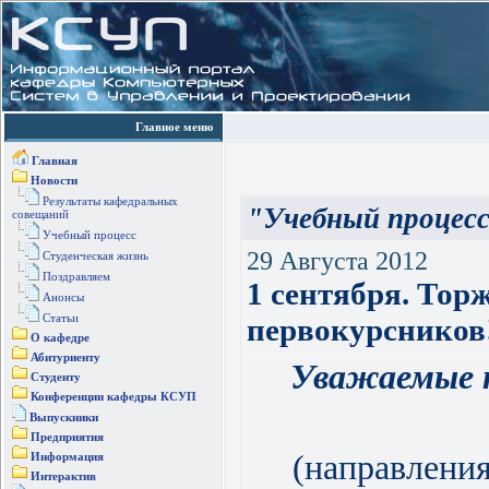
Главное меню
Главная
Новости
Результаты кафедральных
"Учебный процес
совещаний
Учебный процесс
29 Августа 2012
Студенческая жизнь
Поздравляем
1 сентября. Тор
Анонсы
Статьи
первокурсников
О кафедре
Абитуриенту
Уважаемые п
Студенту
Конференции кафедры КСУП
Выпускники
Предприятия
(направления
Информация
Интерактив