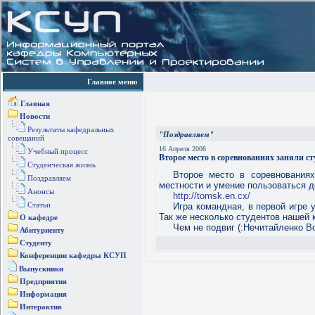
Главное меню
Главная
Новости
Результаты кафедральных
"Поздравляем"
совещаний
16 Апреля 2006
Учебный процесс
Второе место в соревнованиях заняли с
Студенческая жизнь
Второе место в соревнованиях
Поздравляем
местности и умение пользоваться 
Анонсы
http://tomsk.en.cx/
Статьи
Игра командная, в первой игре
Так же несколько студентов нашей 
О кафедре
Чем не подвиг (:Нечитайленко В
Абитуриенту
Студенту
Конференции кафедры КСУП
Выпускники
Предприятия
Информация
Интерактив