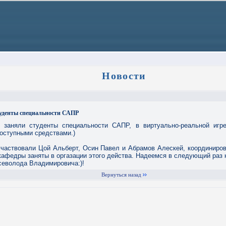
Новости
туденты специальности САПР
 заняли студенты специальности САПР, в виртуально-реальной игре
доступными средствами.)
 участвовали Цой Альберт, Осин Павел и Абрамов Алескей, координиро
кафедры заняты в оргазации этого действа. Надеемся в следующий раз
севолода Владимировича:)!
Вернуться назад