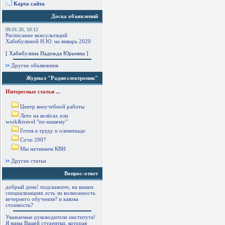
Карта сайта
Доска объявлений
09.01.20, 10:12
Расписание консультаций
Хабибулиной Н.Ю. на январь 2020
[ Хабибулина Надежда Юрьевна ]
Другие объявления
Журнал "Радиоэлектроник"
Интересные статьи ...
Центр внеучебной работы
Лето на колёсах или
work&travel "по-нашему"
Готов к труду и олимпиаде
Сочи 2007
Мы начинаем КВН
Другие статьи
Вопрос-ответ
добрый день! подскажите, на ваших
специализациях есть ли возможность
вечернего обучения? и какова
стоимость?
Уважаемые руководители института!
Я мама Вашей студентки, которая